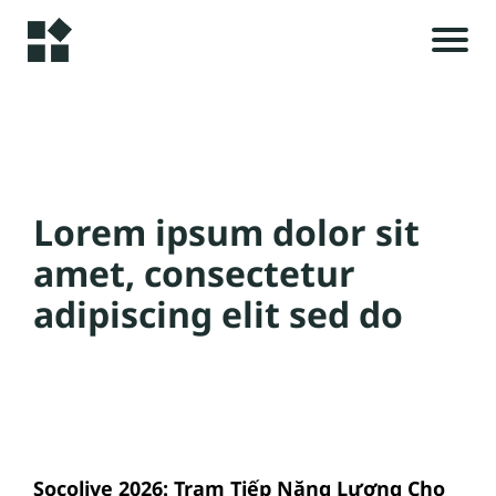
A
c
c
u
i
e
Lorem ipsum dolor sit
il
amet, consectetur
i
adipiscing elit sed do
A
l
r
t
i
c
Socolive 2026: Trạm Tiếp Năng Lượng Cho