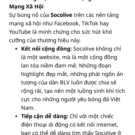
Mạng Xã Hội
Sự bùng nổ của
Socolive
trên các nền tảng
mạng xã hội như Facebook, TikTok hay
YouTube là minh chứng cho sức hút khó
cưỡng của thương hiệu này.
Kết nối cộng đồng:
Socolive không chỉ
là một website, mà là một cộng đồng
lan tỏa niềm đam mê. Những đoạn
highlight đẹp mắt, những phát ngôn ấn
tượng của dàn BLV luôn được chia sẻ
rộng rãi, tạo nên một luồng sinh khí tích
cực cho những người yêu bóng đá Việt
Nam.
Tiếp cận dễ dàng:
Chỉ với một chiếc
điện thoại di động có kết nối internet,
bạn có thể dễ dàng tìm thấy Socolive ở