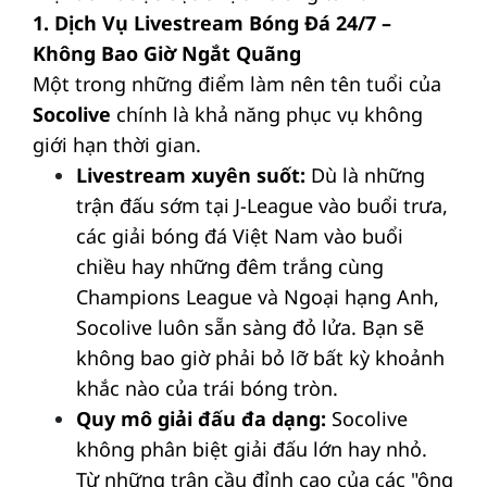
1. Dịch Vụ Livestream Bóng Đá 24/7 –
i
Không Bao Giờ Ngắt Quãng
p
Một trong những điểm làm nên tên tuổi của
e
Socolive
chính là khả năng phục vụ không
giới hạn thời gian.
Livestream xuyên suốt:
Dù là những
trận đấu sớm tại J-League vào buổi trưa,
các giải bóng đá Việt Nam vào buổi
chiều hay những đêm trắng cùng
Champions League và Ngoại hạng Anh,
Socolive luôn sẵn sàng đỏ lửa. Bạn sẽ
không bao giờ phải bỏ lỡ bất kỳ khoảnh
khắc nào của trái bóng tròn.
Quy mô giải đấu đa dạng:
Socolive
không phân biệt giải đấu lớn hay nhỏ.
Từ những trận cầu đỉnh cao của các "ông