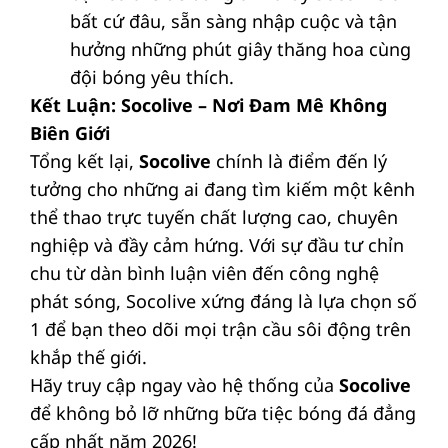
bất cứ đâu, sẵn sàng nhập cuộc và tận
hưởng những phút giây thăng hoa cùng
đội bóng yêu thích.
Kết Luận: Socolive – Nơi Đam Mê Không
Biên Giới
Tổng kết lại,
Socolive
chính là điểm đến lý
tưởng cho những ai đang tìm kiếm một kênh
thể thao trực tuyến chất lượng cao, chuyên
nghiệp và đầy cảm hứng. Với sự đầu tư chỉn
chu từ dàn bình luận viên đến công nghệ
phát sóng, Socolive xứng đáng là lựa chọn số
1 để bạn theo dõi mọi trận cầu sôi động trên
khắp thế giới.
Hãy truy cập ngay vào hệ thống của
Socolive
để không bỏ lỡ những bữa tiệc bóng đá đẳng
cấp nhất năm 2026!