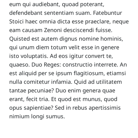
eum qui audiebant, quoad poterant,
defendebant sententiam suam. Fatebuntur
Stoici haec omnia dicta esse praeclare, neque
eam causam Zenoni desciscendi fuisse.
Quisted est autem dignus nomine hominis,
qui unum diem totum velit esse in genere
isto voluptatis. Ad eos igitur convert te,
quaeso. Duo Reges: constructio interrete. An
est aliquid per se ipsum flagitiosum, etiamsi
nulla comitetur infamia. Quid ad utilitatem
tantae pecuniae? Duo enim genera quae
erant, fecit tria. Et quod est munus, quod
opus sapientiae? Sed in rebus apertissimis
nimium longi sumus.