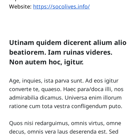
Website:
https://socolives.info/
Utinam quidem dicerent alium alio
beatiorem. Iam ruinas videres.
Non autem hoc, igitur.
Age, inquies, ista parva sunt. Ad eos igitur
converte te, quaeso. Haec para/doca illi, nos
admirabilia dicamus. Universa enim illorum
ratione cum tota vestra confligendum puto.
Quos nisi redarguimus, omnis virtus, omne
decus, omnis vera laus deserenda est. Sed