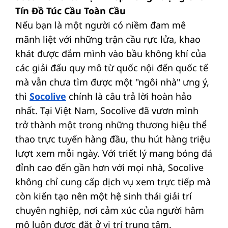
l
Tín Đồ Túc Cầu Toàn Cầu
e
Nếu bạn là một người có niềm đam mê
s
mãnh liệt với những trận cầu rực lửa, khao
khát được đắm mình vào bầu không khí của
C
các giải đấu quy mô từ quốc nội đến quốc tế
o
mà vẫn chưa tìm được một "ngôi nhà" ưng ý,
thì
Socolive
chính là câu trả lời hoàn hảo
n
nhất. Tại Việt Nam, Socolive đã vươn mình
t
trở thành một trong những thương hiệu thể
a
thao trực tuyến hàng đầu, thu hút hàng triệu
c
lượt xem mỗi ngày. Với triết lý mang bóng đá
t
đỉnh cao đến gần hơn với mọi nhà, Socolive
không chỉ cung cấp dịch vụ xem trực tiếp mà
E
còn kiến tạo nên một hệ sinh thái giải trí
q
chuyên nghiệp, nơi cảm xúc của người hâm
mộ luôn được đặt ở vị trí trung tâm.
u